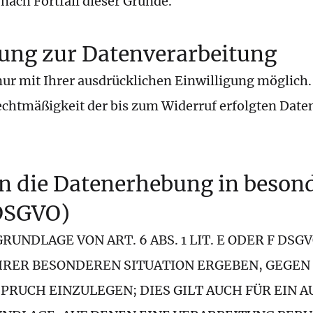
nach Fortfall dieser Gründe.
gung zur Datenverarbeitung
r mit Ihrer ausdrücklichen Einwilligung möglich. S
Rechtmäßigkeit der bis zum Widerruf erfolgten Dat
n die Datenerhebung in besond
 DSGVO)
NDLAGE VON ART. 6 ABS. 1 LIT. E ODER F DSGV
IHRER BESONDEREN SITUATION ERGEBEN, GEGEN
UCH EINZULEGEN; DIES GILT AUCH FÜR EIN 